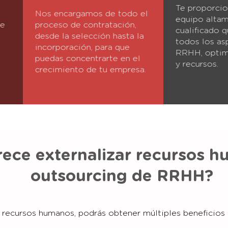
Te proporci
Nos encargamos de todo el
equipo alta
de
proceso de contratación,
cualificado 
desde la selección hasta la
todos los as
incorporación, para que
RRHH, optim
puedas concentrarte en el
y recursos.
crecimiento de tu empresa.
rece externalizar recursos 
outsourcing de RRHH?
e recursos humanos, podrás obtener múltiples beneficios