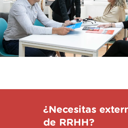
¿Necesitas exter
de RRHH?