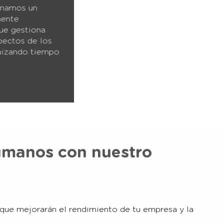
onamos un
mente
que gestiona
pectos de los
izando tiempo
humanos con nuestro
 que mejorarán el rendimiento de tu empresa y la