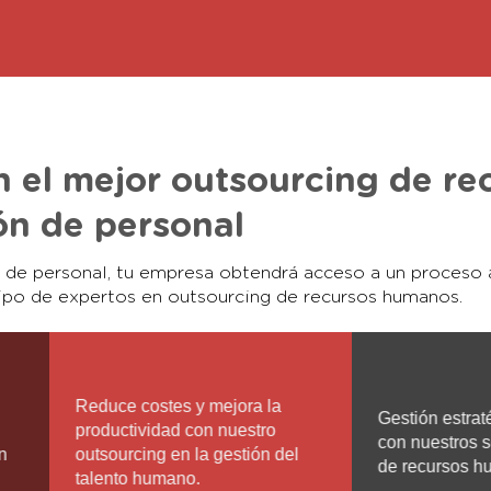
 el mejor outsourcing de re
ón de personal
n de personal, tu empresa obtendrá acceso a un proceso ág
uipo de expertos en outsourcing de recursos humanos.
Reduce costes y mejora la
Gestión estraté
productividad con nuestro
con nuestros s
n
outsourcing en la gestión del
de recursos h
talento humano.