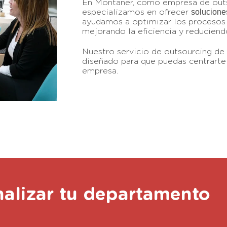
En Montaner, como empresa de outs
solucione
especializamos en ofrecer
ayudamos a optimizar los procesos 
mejorando la eficiencia y reduciend
Nuestro servicio de outsourcing de
diseñado para que puedas centrarte 
empresa.
nalizar tu departamento