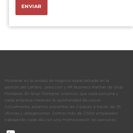
ENVIAR
Montaner es la unidad de negocio especializada en la
gestión del cambio, selección y HR Business Partner de Grup
Montaner. En Grup Montaner creemos que cada persona y
cada empresa merecen la oportunidad de crecer.
Actualmente, estamos presentes en 3 países a través de 35
oficinas y delegaciones. Somos más de 3.500 empleados
trabajando cada día con una misma pasión: las personas.