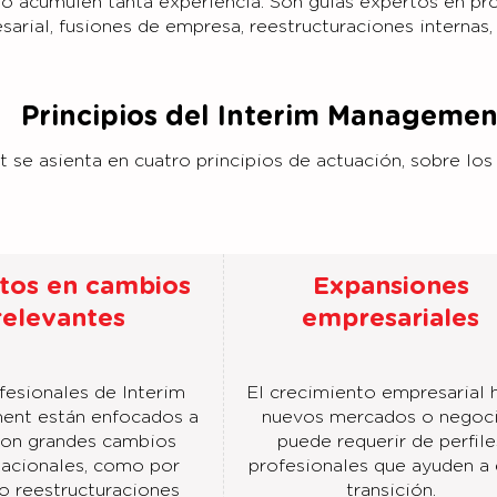
no acumulen tanta experiencia. Son guías expertos en p
esarial, fusiones de empresa, reestructuraciones interna
Principios del Interim Managemen
e asienta en cuatro principios de actuación, sobre los 
tos en cambios
Expansiones
relevantes
empresariales
fesionales de Interim
El crecimiento empresarial 
nt están enfocados a
nuevos mercados o negoc
 con grandes cambios
puede requerir de perfile
zacionales, como por
profesionales que ayuden a 
o reestructuraciones
transición.