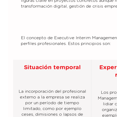
figuras clave en proyectos concretos aunque 
transformación digital, gestión de crisis empr
El concepto de Executive Interim Management s
perfiles profesionales. Estos principios son:
Situación temporal
Exper
La incorporación del profesional
Los pro
externo a la empresa se realiza
Manageme
por un período de tiempo
lidiar
limitado, como por ejemplo
organi
ceses, dimisiones o lapsos de
ejempl