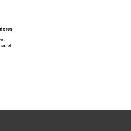
adores
ra
ner, el