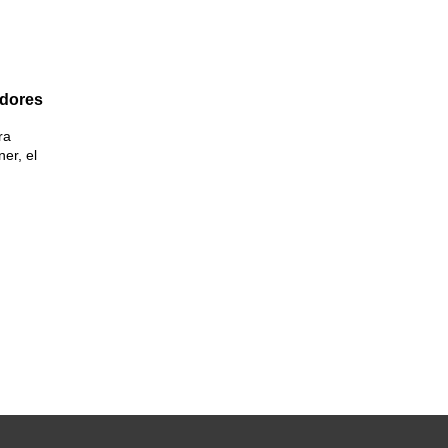
adores
ra
ner, el