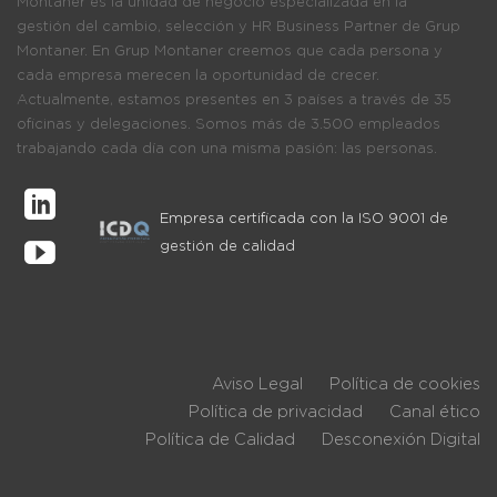
Montaner es la unidad de negocio especializada en la
gestión del cambio, selección y HR Business Partner de Grup
Montaner. En Grup Montaner creemos que cada persona y
cada empresa merecen la oportunidad de crecer.
Actualmente, estamos presentes en 3 países a través de 35
oficinas y delegaciones. Somos más de 3.500 empleados
trabajando cada día con una misma pasión: las personas.
Empresa certificada con la ISO 9001 de
gestión de calidad
Aviso Legal
Política de cookies
Política de privacidad
Canal ético
Política de Calidad
Desconexión Digital