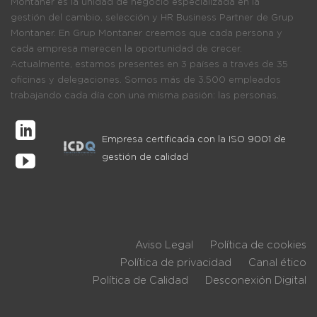
Montaner es la unidad de negocio especializada en la
gestión del cambio, selección y HR Business Partner de Grup
Montaner. En Grup Montaner creemos que cada persona y
cada empresa merecen la oportunidad de crecer.
Actualmente, estamos presentes en 3 países a través de 35
oficinas y delegaciones. Somos más de 3.500 empleados
trabajando cada día con una misma pasión: las personas.
Empresa certificada con la ISO 9001 de
gestión de calidad
Aviso Legal
Política de cookies
Política de privacidad
Canal ético
Política de Calidad
Desconexión Digital